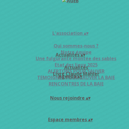
L'association
▴
▾
Qui sommes-nous ?
Notre équipe
Actualités
▴
▾
Une fulgurante montée des sables
Etat des lieux 2025
Actualités
ALERTONS POUR SAUVER
Livre Claude Mahler
Agenda
▴
▾
TEMOIGNER POUR SAUVER LA BAIE
RENCONTRES DE LA BAIE
Nous rejoindre
▴
▾
Espace membres
▴
▾