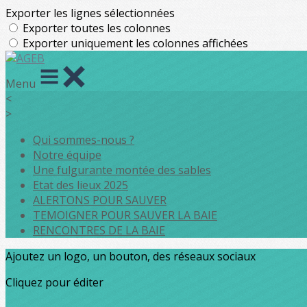
Exporter les lignes sélectionnées
Exporter toutes les colonnes
Exporter uniquement les colonnes affichées
Menu
<
>
Qui sommes-nous ?
Notre équipe
Une fulgurante montée des sables
Etat des lieux 2025
ALERTONS POUR SAUVER
TEMOIGNER POUR SAUVER LA BAIE
RENCONTRES DE LA BAIE
Ajoutez un logo, un bouton, des réseaux sociaux
Cliquez pour éditer