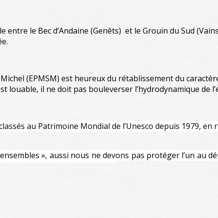
le entre le Bec d’Andaine (Genêts) et le Grouin du Sud (Vai
ée.
-Michel (EPMSM) est heureux du rétablissement du caractèr
f est louable, il ne doit pas bouleverser l’hydrodynamique de l
 classés au Patrimoine Mondial de l’Unesco depuis 1979, en r
 ensembles », aussi nous ne devons pas protéger l’un au détr
 site naturel et de l’architecture”.