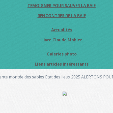
TEMOIGNER POUR SAUVER LA BAIE
RENCONTRES DE LA BAIE
Actualités
Livre Claude Mahler
Galeries photo
Liens articles intéressants
ante montée des sables
Etat des lieux 2025
ALERTONS POU