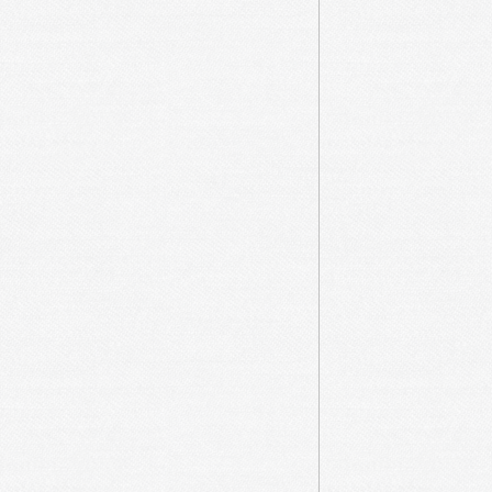
En 2009, on observe que la zone basse (en b
Sélune et Couesnon selon un système hydr
dans la zone est de la petite baie avant d
par le flot, c’est l’effet de chasse. La
précédentes, 2 à 3 cm par an, selon les aut
Le Couesnon à partir du Mont se dirige vers 