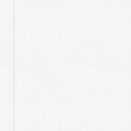
principaux fleuves côtiers, Sée,
rivières Sée et Sélune coulent
e partie des sédiments apportés
sion régulières des décennies