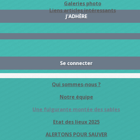
Galeries photo
Liens articles intéressants
J'ADHÈRE
Se connecter
Qui sommes-nous ?
Notre équipe
Une fulgurante montée des sables
Etat des lieux 2025
ALERTONS POUR SAUVER