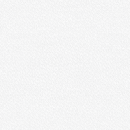
leu foncé) située à proximité de Tombelaine attire les trois 
ographique bien établi depuis des dizaines d’années Les 
’obliquer vers l’ouest. A marée basse, elles remportent un
 sédimentation de la baie est maintenue dans la progres
eurs.
Tombelaine, lui aussi attiré par le point bas de la baie.