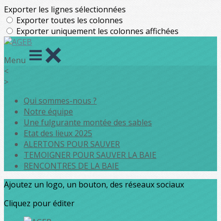
Exporter les lignes sélectionnées
Exporter toutes les colonnes
Exporter uniquement les colonnes affichées
Menu
<
>
Qui sommes-nous ?
Notre équipe
Une fulgurante montée des sables
Etat des lieux 2025
ALERTONS POUR SAUVER
TEMOIGNER POUR SAUVER LA BAIE
RENCONTRES DE LA BAIE
Ajoutez un logo, un bouton, des réseaux sociaux
Cliquez pour éditer