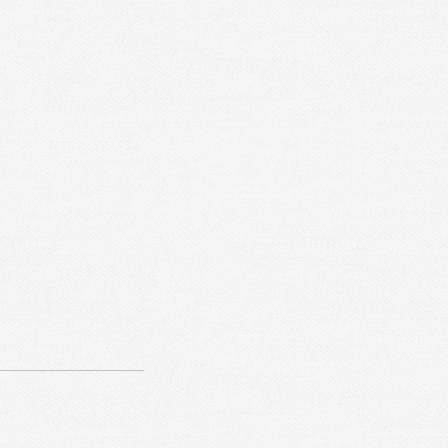
rs 2025
ge est une page
de couleur et de
.