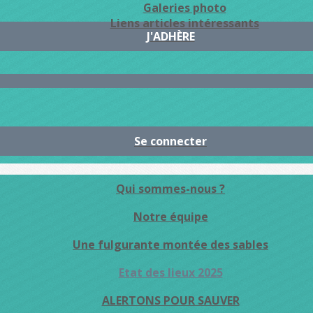
Galeries photo
Liens articles intéressants
J'ADHÈRE
Se connecter
Qui sommes-nous ?
Notre équipe
Une fulgurante montée des sables
Etat des lieux 2025
ALERTONS POUR SAUVER