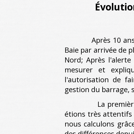
Évolutio
Après 10 ans
Baie par arrivée de 
Nord; Après l'alert
mesurer et expliqu
l'autorisation de f
gestion du barrage, 
La première phase 
étions très attentif
nous calculons grâc
des différences depu