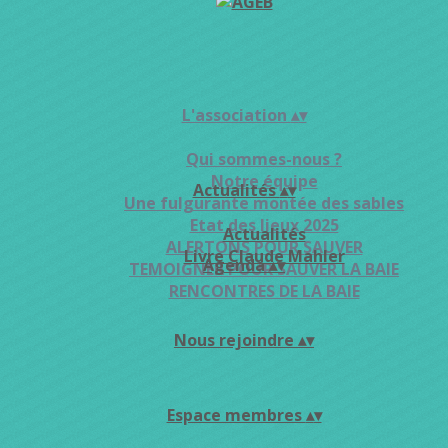
L'association
▴
▾
Qui sommes-nous ?
Notre équipe
Actualités
▴
▾
Une fulgurante montée des sables
Etat des lieux 2025
Actualités
ALERTONS POUR SAUVER
Livre Claude Mahler
Agenda
▴
▾
TEMOIGNER POUR SAUVER LA BAIE
RENCONTRES DE LA BAIE
Nous rejoindre
▴
▾
Espace membres
▴
▾