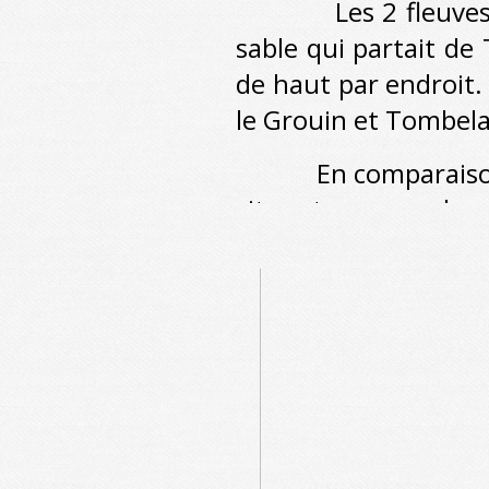
Les 2 fleuves sont
sable qui partait d
de haut par endroit.
le Grouin et Tombela
En comparaison de l
situent un peu plus 
Michel Tombelaine."
En dehors de ce ch
la baie se densifie,
Autour de Tombelaine
immédiat du rocher 
sol sur cette partie 