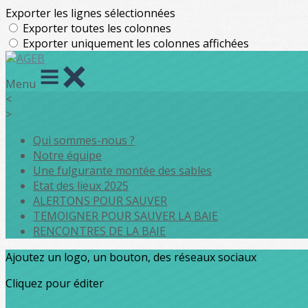
Exporter les lignes sélectionnées
Exporter toutes les colonnes
Exporter uniquement les colonnes affichées
Menu
<
>
Qui sommes-nous ?
Notre équipe
Une fulgurante montée des sables
Etat des lieux 2025
ALERTONS POUR SAUVER
TEMOIGNER POUR SAUVER LA BAIE
RENCONTRES DE LA BAIE
Ajoutez un logo, un bouton, des réseaux sociaux
Cliquez pour éditer