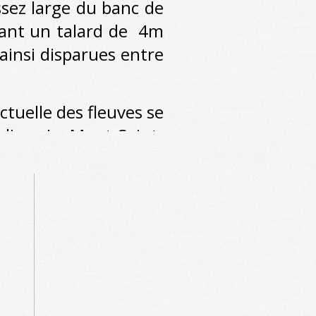
ez large du banc de
éant un talard de 4m
ainsi disparues entre
uelle des fleuves se
 l'axe Le Mont Saint-
r la partie nord de
s plus de Tombelaine.
 creusé aux alentours
 mètre. Le niveau de