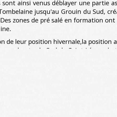
 ainsi venus déblayer une partie ass
e Tombelaine jusqu'au Grouin du Sud, cr
 Des zones de pré salé en formation ont 
ine.
eur position hivernale,la position act
au sud entre le Sud de Saint Léonard et
angement, le pré salé en formation su
 les salicornes se rapprochant toujour
, la partie est du banc de sable s'est
sur une largeur d'une cinquantaine de
creusé se situe environ à 9,80m