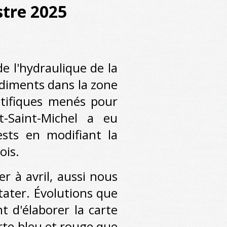
stre 2025
e l'hydraulique de la
édiments dans la zone
ntifiques menés pour
t-Saint-Michel a eu
ests en modifiant la
ois.
à avril, aussi nous
tater. Évolutions que
 d'élaborer la carte
rte bleu et rouge que