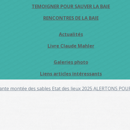
TEMOIGNER POUR SAUVER LA BAIE
RENCONTRES DE LA BAIE
Actualités
Livre Claude Mahler
Galeries photo
Liens articles intéressants
ante montée des sables
Etat des lieux 2025
ALERTONS POU