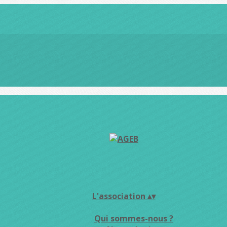
L'association
▴
▾
Qui sommes-nous ?