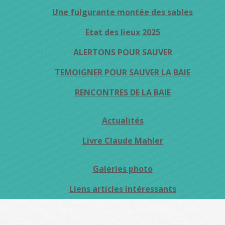
Une fulgurante montée des sables
Etat des lieux 2025
ALERTONS POUR SAUVER
TEMOIGNER POUR SAUVER LA BAIE
RENCONTRES DE LA BAIE
Actualités
Livre Claude Mahler
Galeries photo
Liens articles intéressants