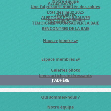
Notre équipe
Actualités
▴
▾
Une fulgurante montée des sables
Etat des lieux 2025
Actualités
ALERTONS POUR SAUVER
Livre Claude Mahler
Agenda
▴
▾
TEMOIGNER POUR SAUVER LA BAIE
RENCONTRES DE LA BAIE
Nous rejoindre
▴
▾
Espace membres
▴
▾
Galeries photo
Liens articles intéressants
J'ADHÈRE
Qui sommes-nous ?
Notre équipe