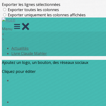
Exporter les lignes sélectionnées
Exporter toutes les colonnes
Exporter uniquement les colonnes affichées
Menu
<
>
Actualités
Livre Claude Mahler
Ajoutez un logo, un bouton, des réseaux sociaux
Cliquez pour éditer