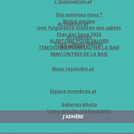
L'association
▴
▾
Qui sommes-nous ?
Notre équipe
Actualités
▴
▾
Une fulgurante montée des sables
Etat des lieux 2025
Actualités
ALERTONS POUR SAUVER
Livre Claude Mahler
Agenda
▴
▾
TEMOIGNER POUR SAUVER LA BAIE
RENCONTRES DE LA BAIE
Nous rejoindre
▴
▾
Espace membres
▴
▾
Galeries photo
Liens articles intéressants
J'ADHÈRE