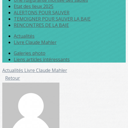
Une fulgurante montée des sables
Etat des lieux 2025
ALERTONS POUR SAUVER
TEMOIGNER POUR SAUVER LA BAIE
RENCONTRES DE LA BAIE
Actualités
Livre Claude Mahler
Galeries photo
Liens articles intéressants
Actualités
Livre Claude Mahler
Retour