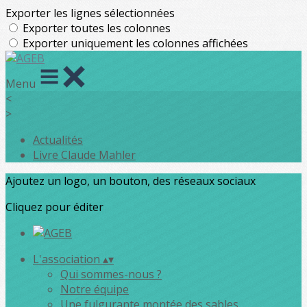
Exporter les lignes sélectionnées
Exporter toutes les colonnes
Exporter uniquement les colonnes affichées
Menu
<
>
Actualités
Livre Claude Mahler
Ajoutez un logo, un bouton, des réseaux sociaux
Cliquez pour éditer
L'association
▴
▾
Qui sommes-nous ?
Notre équipe
Une fulgurante montée des sables