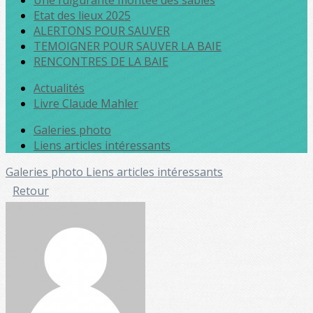
Une fulgurante montée des sables
Etat des lieux 2025
ALERTONS POUR SAUVER
TEMOIGNER POUR SAUVER LA BAIE
RENCONTRES DE LA BAIE
Actualités
Livre Claude Mahler
Galeries photo
Liens articles intéressants
Galeries photo
Liens articles intéressants
Retour