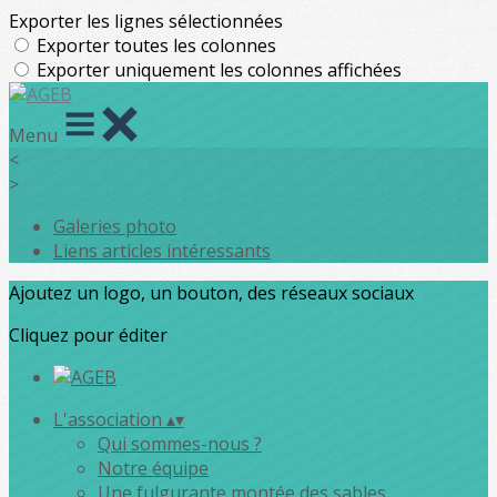
Exporter les lignes sélectionnées
Exporter toutes les colonnes
Exporter uniquement les colonnes affichées
Menu
<
>
Galeries photo
Liens articles intéressants
Ajoutez un logo, un bouton, des réseaux sociaux
Cliquez pour éditer
L'association
▴
▾
Qui sommes-nous ?
Notre équipe
Une fulgurante montée des sables