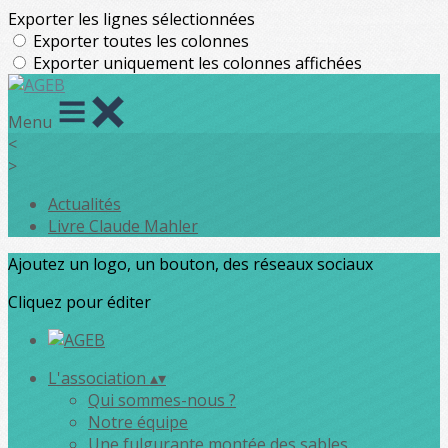
Exporter les lignes sélectionnées
Exporter toutes les colonnes
Exporter uniquement les colonnes affichées
Menu
<
>
Actualités
Livre Claude Mahler
Ajoutez un logo, un bouton, des réseaux sociaux
Cliquez pour éditer
L'association
▴
▾
Qui sommes-nous ?
Notre équipe
Une fulgurante montée des sables