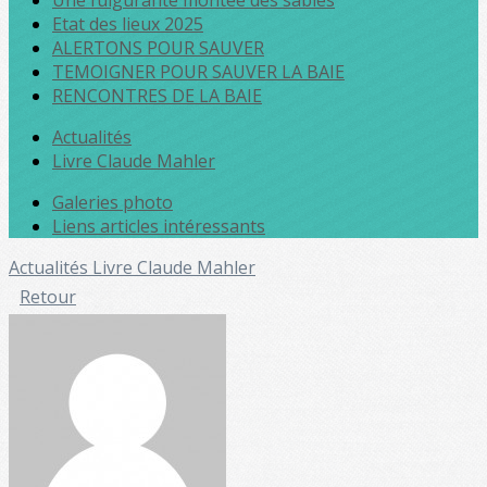
Une fulgurante montée des sables
Etat des lieux 2025
ALERTONS POUR SAUVER
TEMOIGNER POUR SAUVER LA BAIE
RENCONTRES DE LA BAIE
Actualités
Livre Claude Mahler
Galeries photo
Liens articles intéressants
Actualités
Livre Claude Mahler
Retour